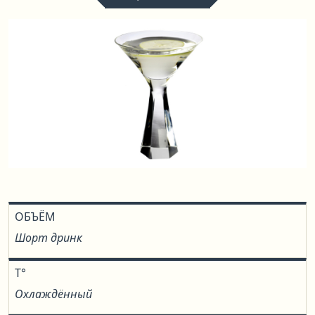
ОБЪЁМ
Шорт дринк
T°
Охлаждённый