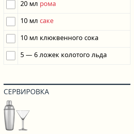
20
мл
рома
10
мл
саке
10
мл
клюквенного сока
5
— 6
ложек
колотого льда
СЕРВИРОВКА