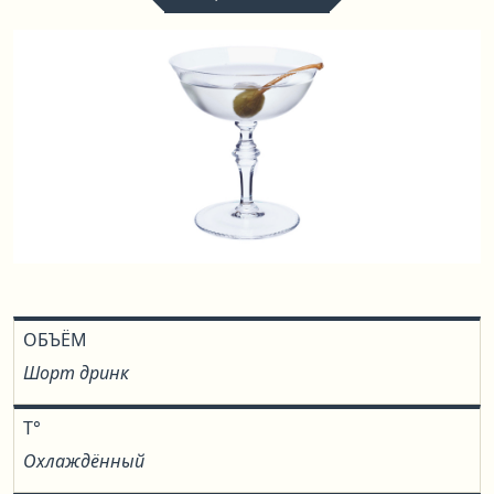
ОБЪЁМ
Шорт дринк
T°
Охлаждённый