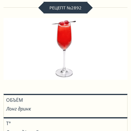
РЕЦЕПТ №2892
ОБЪЁМ
Лонг дринк
T°