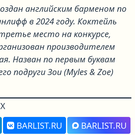
создан английским барменом по
нлифф в 2024 году. Коктейль
третье место на конкурсе,
рганизован производителем
я. Назван по первым буквам
го подруги Зои (Myles & Zoe)
Х
BARLIST.RU
BARLIST.RU