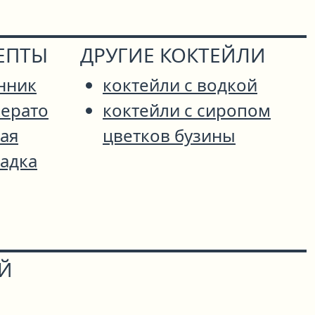
ЕПТЫ
ДРУГИЕ КОКТЕЙЛИ
нник
коктейли с водкой
ерато
коктейли с сиропом
ая
цветков бузины
адка
ОЙ