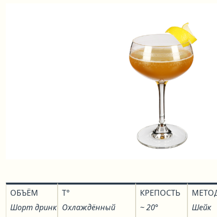
ОБЪЁМ
T°
КРЕПОСТЬ
МЕТО
Шорт дринк
Охлаждённый
~ 20°
Шейк