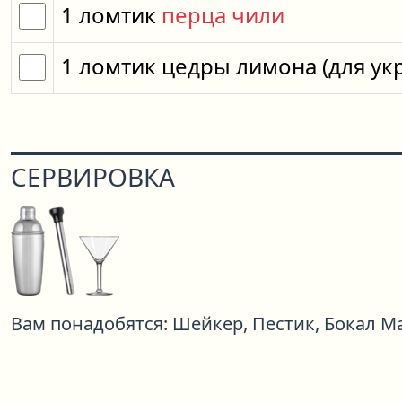
1
ломтик
перца чили
1
ломтик
цедры лимона
(для у
СЕРВИРОВКА
Вам понадобятся:
Шейкер,
Пестик,
Бокал М