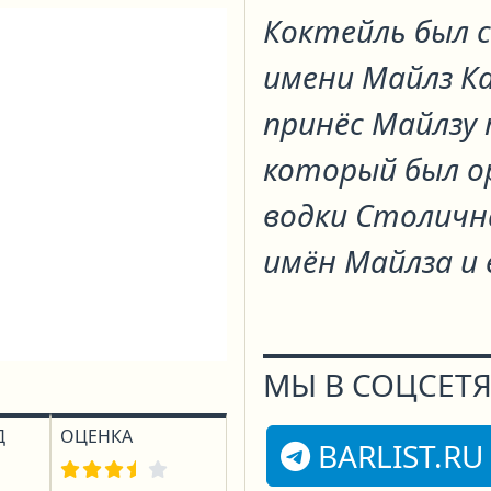
Коктейль был 
имени Майлз Ка
принёс Майлзу 
который был о
водки Столична
имён Майлза и е
МЫ В СОЦСЕТЯ
Д
ОЦЕНКА
BARLIST.RU