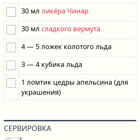
30
мл
ликёра Чинар
30
мл
сладкого вермута
4
— 5
ложек
колотого льда
3
— 4
кубика
льда
1
ломтик
цедры апельсина
(для
украшения)
СЕРВИРОВКА