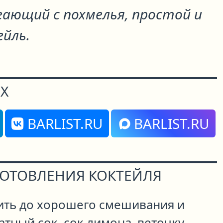
ающий с похмелья, простой и
ейль.
Х
BARLIST.RU
BARLIST.RU
ГОТОВЛЕНИЯ КОКТЕЙЛЯ
ить до хорошего смешивания и
тный сок, сок лимона, веточку