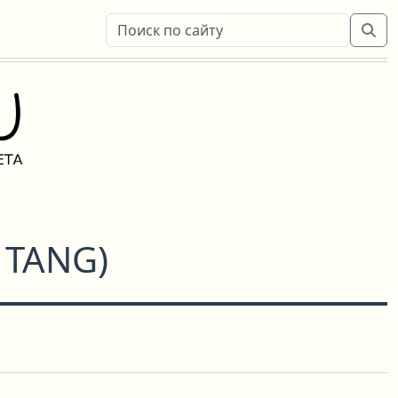
 TANG
)