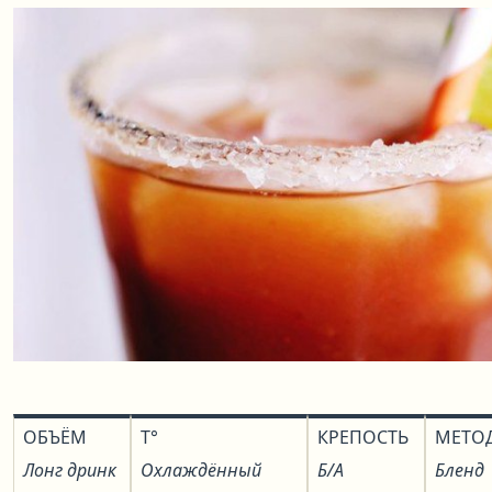
ОБЪЁМ
T°
КРЕПОСТЬ
МЕТО
Лонг дринк
Охлаждённый
Б/А
Бленд