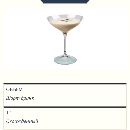
ОБЪЁМ
Шорт дринк
T°
Охлаждённый