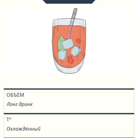
ОБЪЁМ
Лонг дринк
T°
Охлаждённый