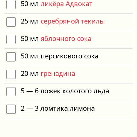
50
мл
ликёра Адвокат
25
мл
серебряной текилы
50
мл
яблочного сока
50
мл
персикового сока
20
мл
гренадина
5
— 6
ложек
колотого льда
2
— 3
ломтика
лимона