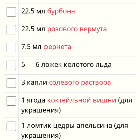
22.5
мл
бурбона
22.5
мл
розового вермута
7.5
мл
фернета
5
— 6
ложек
колотого льда
3
капли
солевого раствора
1
ягода
коктейльной вишни
(для
украшения)
1
ломтик
цедры апельсина
(для
украшения)