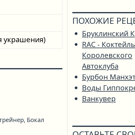
ПОХОЖИЕ РЕЦ
Бруклинский 
я украшения)
RAC - Коктейль
Королевского
Автоклуба
Бурбон Манхэ
Воды Гиппокр
Ванкувер
трейнер,
Бокал
ОСТАВЬТЕ СВ