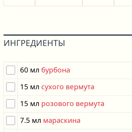
ИНГРЕДИЕНТЫ
60
мл
бурбона
15
мл
сухого вермута
15
мл
розового вермута
7.5
мл
мараскина