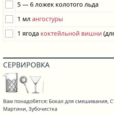
5
— 6
ложек
колотого льда
1
мл
ангостуры
1
ягода
коктейльной вишни
(дл
СЕРВИРОВКА
Вам понадобятся:
Бокал для смешивания,
С
Мартини,
Зубочистка