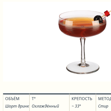
ОБЪЁМ
T°
КРЕПОСТЬ
МЕТО
Шорт дринк
Охлаждённый
~ 33°
Стир