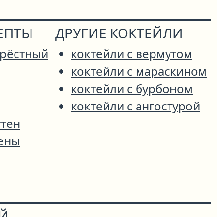
ЕПТЫ
ДРУГИЕ КОКТЕЙЛИ
Крёстный
коктейли с вермутом
коктейли с мараскином
коктейли с бурбоном
коктейли с ангостурой
ттен
ены
ОЙ