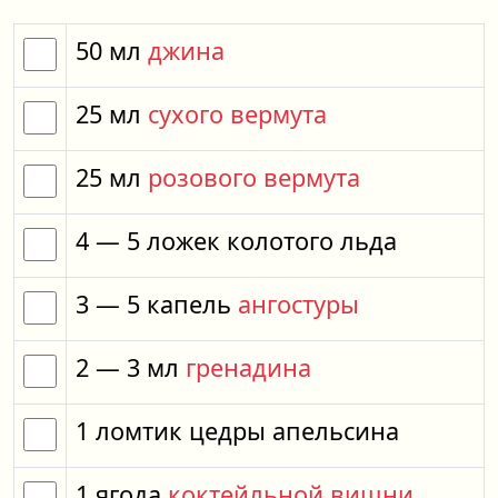
50
мл
джина
25
мл
сухого вермута
25
мл
розового вермута
4
— 5
ложек
колотого льда
3
— 5
капель
ангостуры
2
— 3
мл
гренадина
1
ломтик
цедры апельсина
1
ягода
коктейльной вишни