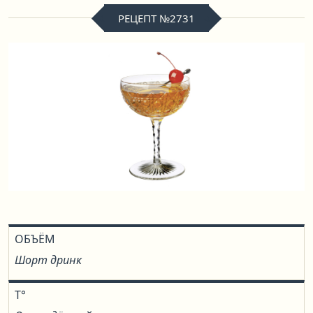
РЕЦЕПТ №2731
ОБЪЁМ
Шорт дринк
T°