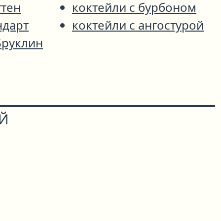
ттен
коктейли с бурбоном
ндарт
коктейли с ангостурой
Бруклин
ОЙ