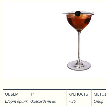
ОБЪЁМ
T°
КРЕПОСТЬ
МЕТО
Шорт дринк
Охлаждённый
~ 36°
Стир