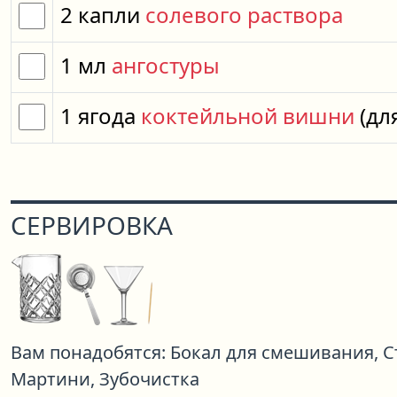
2
капли
солевого раствора
1
мл
ангостуры
1
ягода
коктейльной вишни
(дл
СЕРВИРОВКА
Вам понадобятся:
Бокал для смешивания,
С
Мартини,
Зубочистка