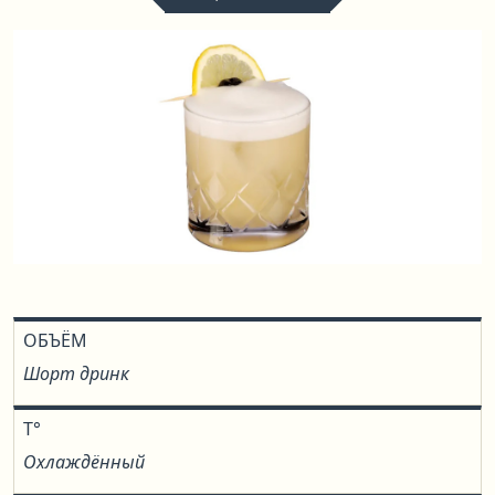
ОБЪЁМ
Шорт дринк
T°
Охлаждённый