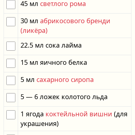
45
мл
светлого рома
30
мл
абрикосового бренди
(ликёра)
22.5
мл
сока лайма
15
мл
яичного белка
5
мл
сахарного сиропа
5
— 6
ложек
колотого льда
1
ягода
коктейльной вишни
(для
украшения)