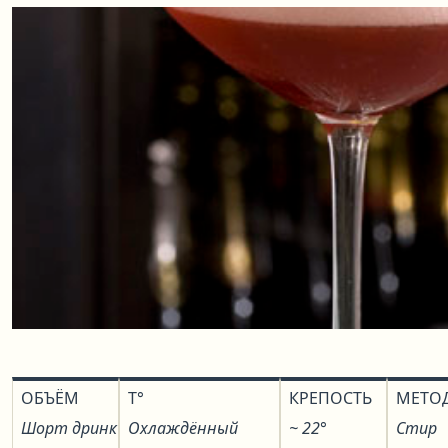
ОБЪЁМ
T°
КРЕПОСТЬ
МЕТО
Шорт дринк
Охлаждённый
~ 22°
Стир