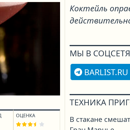
Коктейль опра
действительно
МЫ В СОЦСЕТЯ
BARLIST.RU
ТЕХНИКА ПРИ
Д
ОЦЕНКА
В стакане смешат
Гран Марнье.