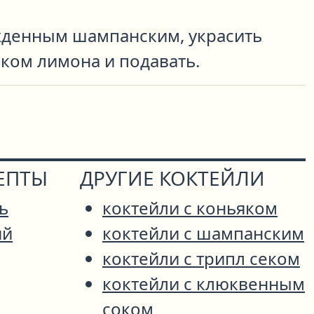
денным шампанским, украсить
ком лимона и подавать.
ЕПТЫ
ДРУГИЕ КОКТЕЙЛИ
ь
коктейли с коньяком
ий
коктейли с шампанским
коктейли с трипл секом
коктейли с клюквенным
соком