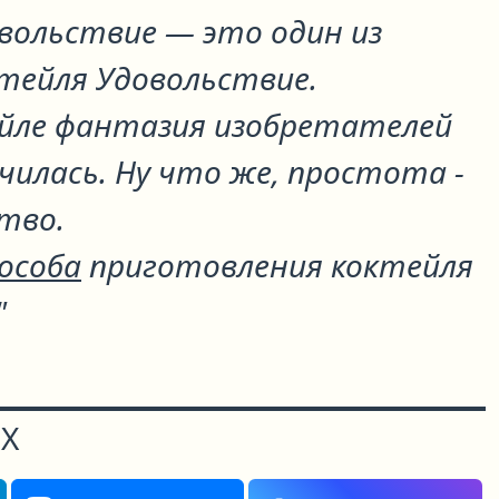
овольствие
— это один из
ктейля
Удовольствие
.
йле фантазия изобретателей
чилась. Ну что же, простота -
тво.
пособа
приготовления коктейля
"
Х