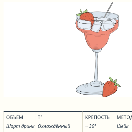
ОБЪЁМ
T°
КРЕПОСТЬ
МЕТО
Шорт дринк
Охлаждённый
~ 30°
Шейк