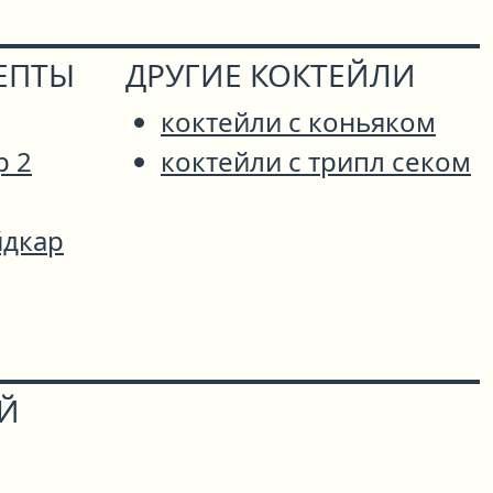
ЕПТЫ
ДРУГИЕ КОКТЕЙЛИ
коктейли с коньяком
р 2
коктейли с трипл секом
дкар
ОЙ