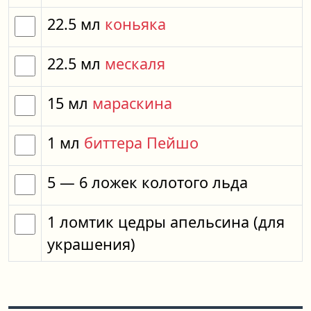
22.5
мл
коньяка
22.5
мл
мескаля
15
мл
мараскина
1
мл
биттера Пейшо
5
— 6
ложек
колотого льда
1
ломтик
цедры апельсина
(для
украшения)