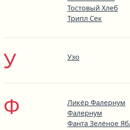
Тостовый Хлеб
Трипл Сек
У
Узо
Ф
Ликёр Фалернум
Фалернум
Фанта Зелёное Яб