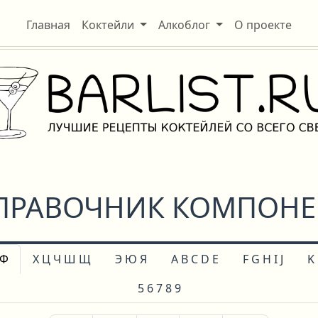
Главная
Коктейли
Алкоблог
О проекте
РАВОЧНИК КОМПОНЕНТ
 Ф
Х Ц Ч Ш Щ
Э Ю Я
A B C D E
F G H I J
K
5 6 7 8 9