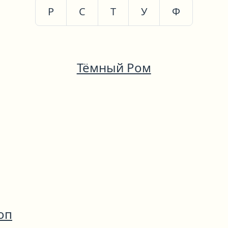
Р
С
Т
У
Ф
Тёмный Ром
оп