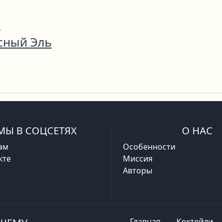
р
сный Эль
МЫ В СОЦСЕТЯХ
О НАС
ам
Особенности
кте
Миссия
Авторы
Главная
Коктейли