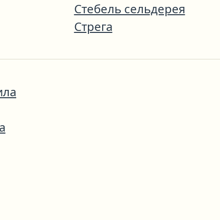
Стебель сельдерея
Стрега
ила
а