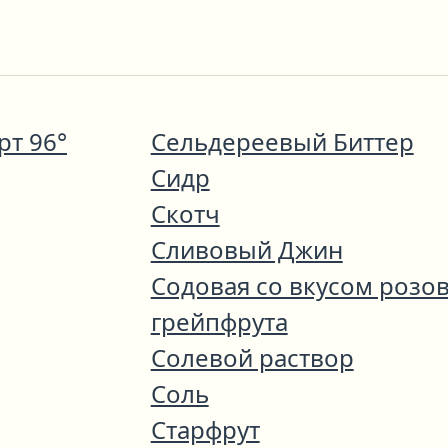
т 96°
Сельдереевый Биттер
Сидр
Скотч
Сливовый Джин
Содовая со вкусом розо
грейпфрута
Солевой раствор
Соль
Старфрут