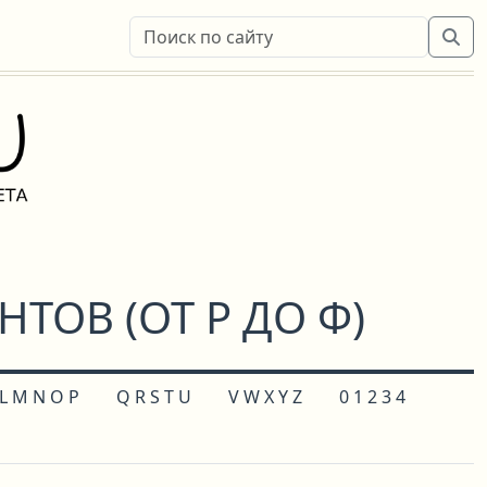
ОВ (ОТ Р ДО Ф)
 L M N O P
Q R S T U
V W X Y Z
0 1 2 3 4