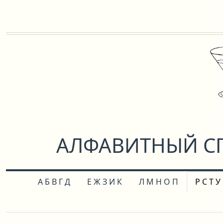
АЛФАВИТНЫЙ СП
А Б В Г Д
Е Ж З И К
Л М Н О П
Р С Т У